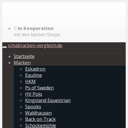
Skip
to
main
content
In Kooperation
mit den besten Shops
schabracken-vergleich.de
Toggle
navigation
Startseite
Marken
Eskadron
Equiline
HKM
Ps of Sweden
HV Polo
Kingsland Equestrian
Spooks
Waldhausen
Back on Track
Schockemöhle