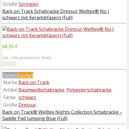
Größe
Springen
Back on Track Schabracke Dressur Welltex® No I
schwarz mit Keramikfasern (Full)
68,95 €
inkl. 19% gesetzlicher MwSt.
Details
Kaufen
Marke
Back on Track
Artikel
Baumwollschabracke
,
Polyesterschabracke
Farbe
schwarz
Größe
Dressur
Back on Track® Welltex Nights Collection Schabracke –
Saddle Pad Jumping Blue (Full)