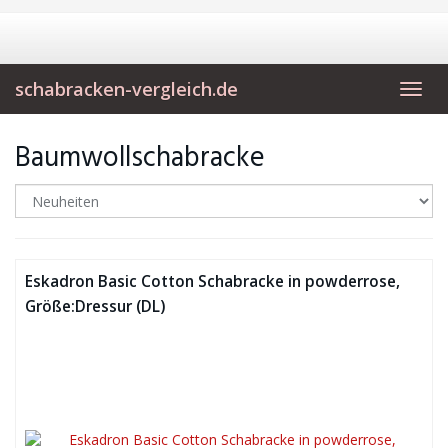
Skip
to
main
content
schabracken-vergleich.de
Toggl
navig
Baumwollschabracke
Eskadron Basic Cotton Schabracke in powderrose,
Größe:Dressur (DL)